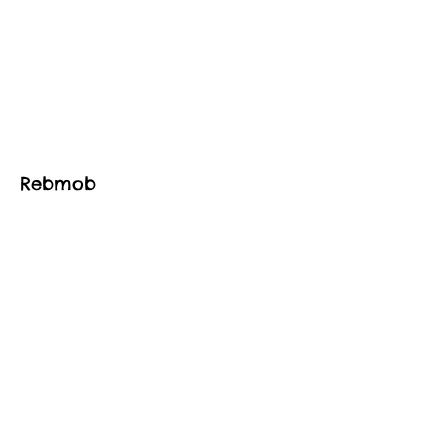
Rebmob
木の持つ安らぎにストーリー性とファ
ッション性を兼ね備えたデザインをコ
ンセプトに暮らしの道具を作ってまい
ります。
Rebmob木工
​荒谷 英二
information